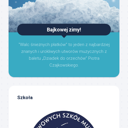
Bajkowej zimy!
"Walc śnieżnych płatków" to jeden z najbardziej
znanych i urokliwych utworów muzycznych z
baletu „Dziadek do orzechów” Piotra
Czajkowskiego.
Szkoła