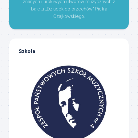
znanych i urokliwych utworów muzycznych z
baletu „Dziadek do orzechów” Piotra
Czajkowskiego.
Szkoła