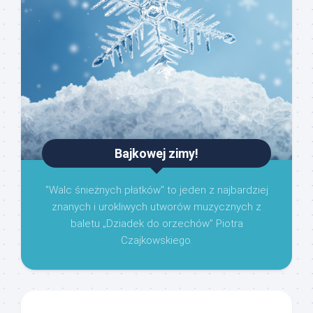
Bajkowej zimy!
"Walc śnieżnych płatków" to jeden z najbardziej
znanych i urokliwych utworów muzycznych z
baletu „Dziadek do orzechów” Piotra
Czajkowskiego.