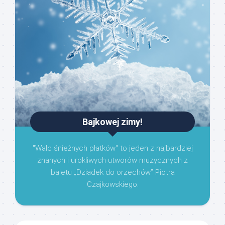
Bajkowej zimy!
"Walc śnieżnych płatków" to jeden z najbardziej
znanych i urokliwych utworów muzycznych z
baletu „Dziadek do orzechów” Piotra
Czajkowskiego.