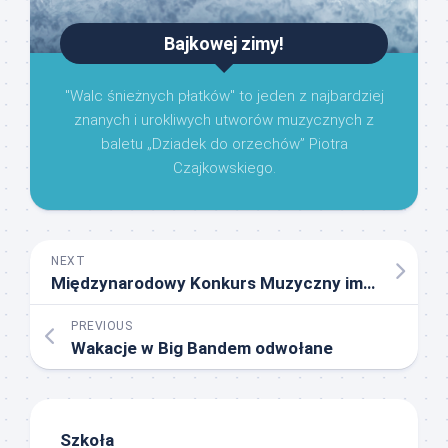
Bajkowej zimy!
"Walc śnieżnych płatków" to jeden z najbardziej
znanych i urokliwych utworów muzycznych z
baletu „Dziadek do orzechów” Piotra
Czajkowskiego.
NEXT
Międzynarodowy Konkurs Muzyczny im. Karola Szymanowskiego Katowice 2018 r
PREVIOUS
Wakacje w Big Bandem odwołane
Szkoła