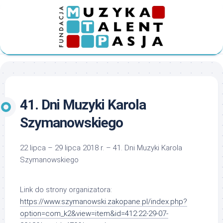
Skip
to
content
41. Dni Muzyki Karola
Szymanowskiego
22 lipca – 29 lipca 2018 r. – 41. Dni Muzyki Karola
Szymanowskiego
Link do strony organizatora:
https://www.szymanowski.zakopane.pl/index.php?
option=com_k2&view=item&id=412:22-29-07-