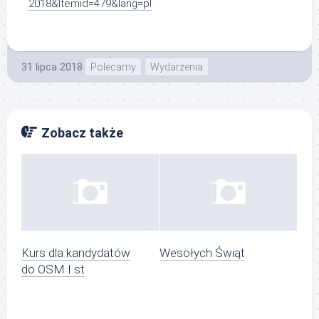
2018&Itemid=479&lang=pl
31 lipca 2018
Polecamy
Wydarzenia
Zobacz także
Kurs dla kandydatów
Wesołych Świąt
do OSM I st