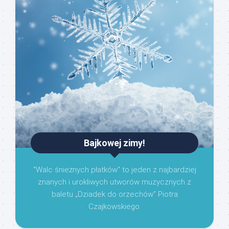
Bajkowej zimy!
"Walc śnieżnych płatków" to jeden z najbardziej
znanych i urokliwych utworów muzycznych z
baletu „Dziadek do orzechów” Piotra
Czajkowskiego.