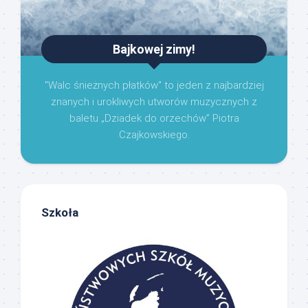
Bajkowej zimy!
"Walc śnieżnych płatków" to jeden z najbardziej
znanych i urokliwych utworów muzycznych z
baletu „Dziadek do orzechów” Piotra
Czajkowskiego.
Szkoła