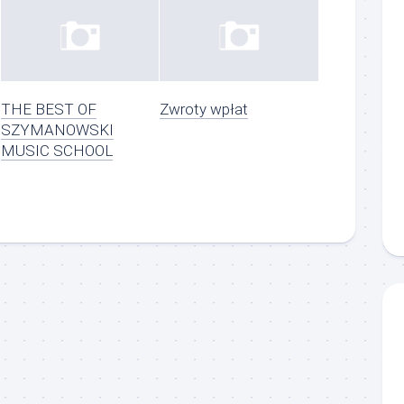
Warsztaty
Perkusyjne
Szkolny
konkurs
kompozytorski
THE BEST OF
Zwroty wpłat
„MENUET
SZYMANOWSKI
PADEREWSKIEGO
–
MUSIC SCHOOL
NA
NOWO!”
Zarezonuj
swoją
pasję
Balet
Szachy
Indywidualne
lekcje
gry
na