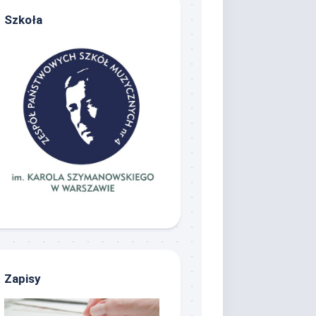
uczestników
Szkoła
lekcji
gry
na
instrumentach,
10.06.2017
Koncert
Wiosenny
uczestników
zajęć
rytmicznych,
10.06.2017
Koncert
Zimowy
uczestników
zajęć
rytmicznych,
13.12.2017
Zapisy