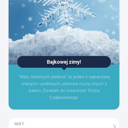
Bajkowej zimy!
"Walc śnieżnych płatków" to jeden z najbardziej
znanych i urokliwych utworów muzycznych z
baletu „Dziadek do orzechów” Piotra
Czajkowskiego.
NEXT