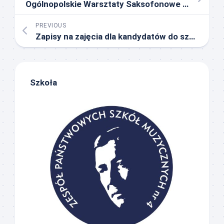
Ogólnopolskie Warsztaty Saksofonowe „Piękny dźwięk, prawidłowa fraza” 17-19.03.2023
PREVIOUS
Zapisy na zajęcia dla kandydatów do szkół I stopnia
Szkoła