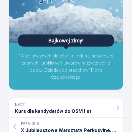
Bajkowej zimy!
"Walc śnieżnych płatków" to jeden z najbardziej
znanych i urokliwych utworów muzycznych z
baletu „Dziadek do orzechów” Piotra
Czajkowskiego.
NEXT
Kurs dla kandydatów do OSM I st
PREVIOUS
X Jubileuszowe Warsztaty Perkusyjne, Warszawa 2020” – NIE ODBĘDĄ SIĘ