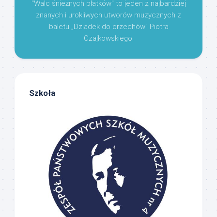
"Walc śnieżnych płatków" to jeden z najbardziej
znanych i urokliwych utworów muzycznych z
baletu „Dziadek do orzechów” Piotra
Czajkowskiego.
Szkoła